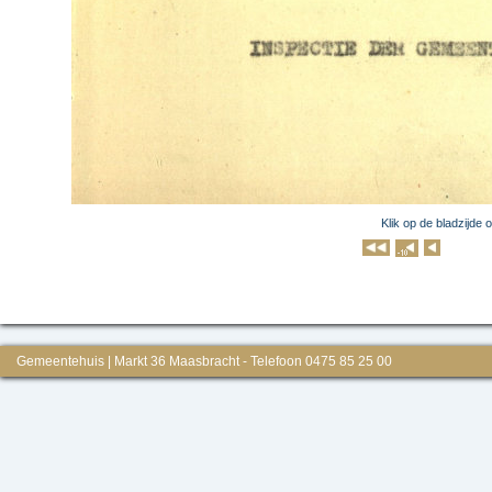
Klik op de bladzijde 
Klik op 
Gemeentehuis | Markt 36 Maasbracht - Telefoon 0475 85 25 00