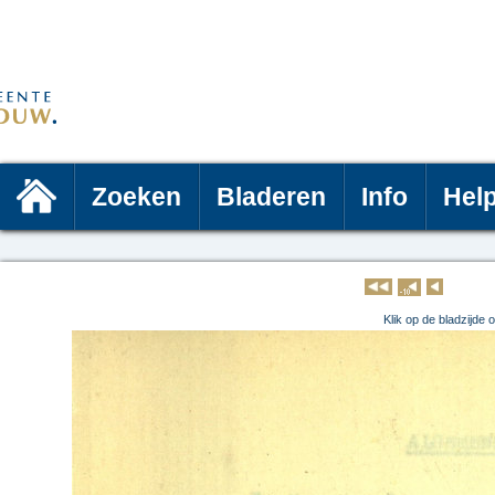
Zoeken
Bladeren
Info
Hel
Klik op 
Klik op de bladzijde 