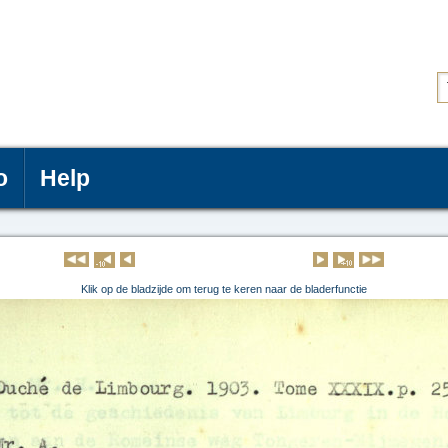
o
Help
Klik op de pagina om deze te lezen
Klik op de bladzijde om terug te keren naar de bladerfunctie