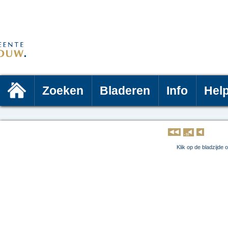
Zoeken
Bladeren
Info
Hel
Klik op 
Klik op de bladzijde 