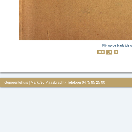
Klik op de bladzijde 
Klik op 
Gemeentehuis | Markt 36 Maasbracht - Telefoon 0475 85 25 00