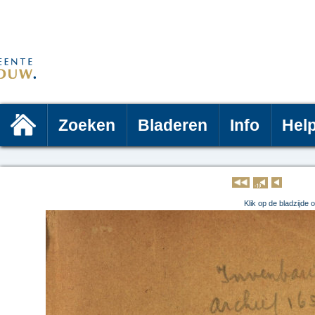
Zoeken
Bladeren
Info
Hel
Klik op 
Klik op de bladzijde 