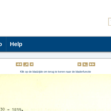
o
Help
Klik op de pagina om deze te lezen
Klik op de bladzijde om terug te keren naar de bladerfunctie