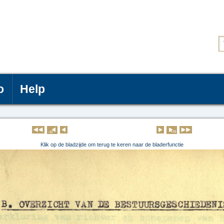
o
Help
Klik op de pagina om deze te lezen
Klik op de bladzijde om terug te keren naar de bladerfunctie