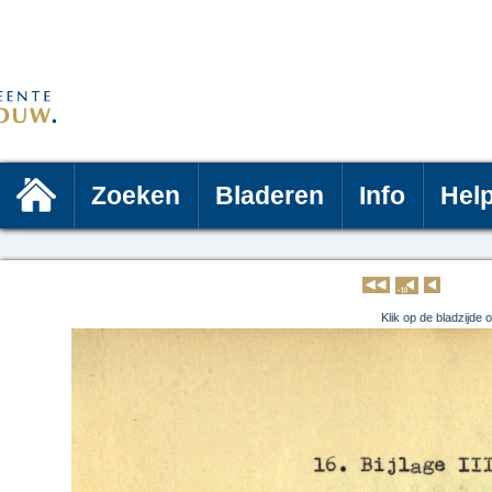
Zoeken
Bladeren
Info
Hel
Klik op 
Klik op de bladzijde 