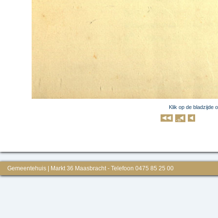
Klik op de bladzijde 
Klik op 
Gemeentehuis | Markt 36 Maasbracht - Telefoon 0475 85 25 00