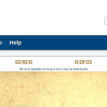
o
Help
Klik op de pagina om deze te lezen
Klik op de bladzijde om terug te keren naar de bladerfunctie