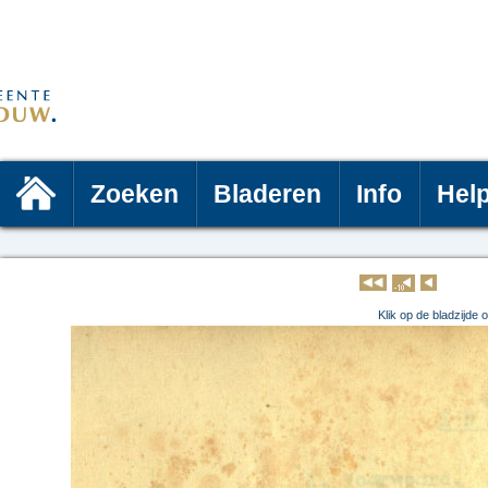
Zoeken
Bladeren
Info
Hel
Klik op 
Klik op de bladzijde 