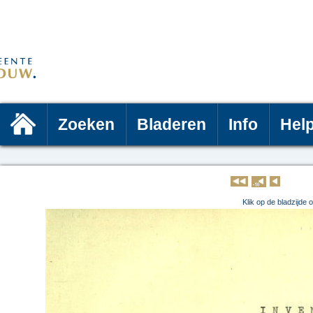
Zoeken
Bladeren
Info
Hel
Klik op 
Klik op de bladzijde 