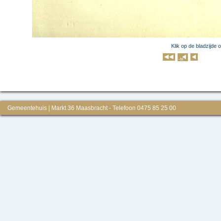
Klik op de bladzijde 
Klik op 
Gemeentehuis | Markt 36 Maasbracht - Telefoon 0475 85 25 00