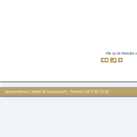
Klik op de bladzijde 
Klik op 
Gemeentehuis | Markt 36 Maasbracht - Telefoon 0475 85 25 00