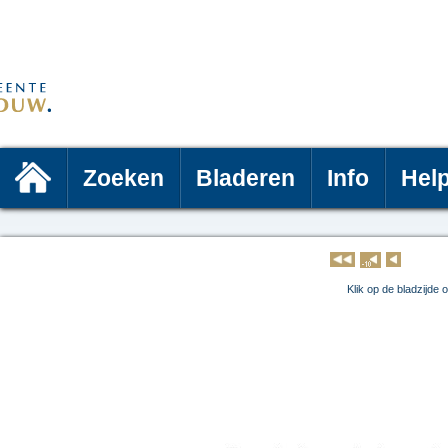
Zoeken
Bladeren
Info
Hel
Klik op 
Klik op de bladzijde 