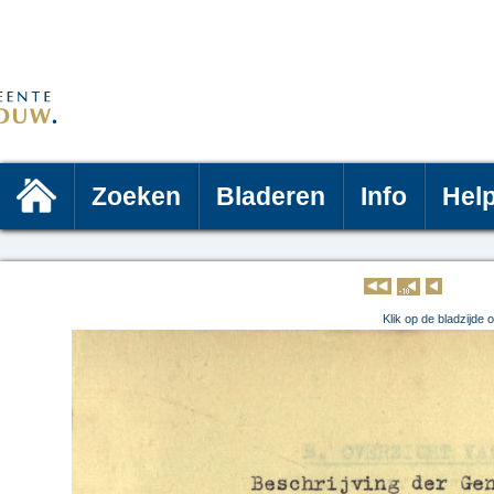
Zoeken
Bladeren
Info
Hel
Klik op 
Klik op de bladzijde 