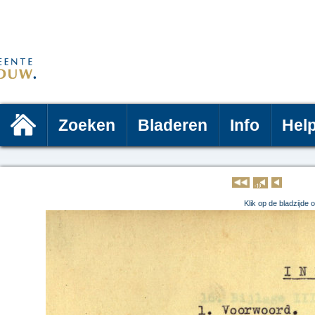
Zoeken
Bladeren
Info
Hel
Klik op 
Klik op de bladzijde 