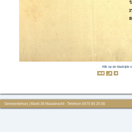
Klik op de bladzijde 
Klik op 
Gemeentehuis | Markt 36 Maasbracht - Telefoon 0475 85 25 00