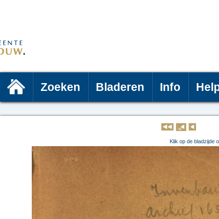
Zoeken
Bladeren
Info
Hel
Klik op 
Klik op de bladzijde 