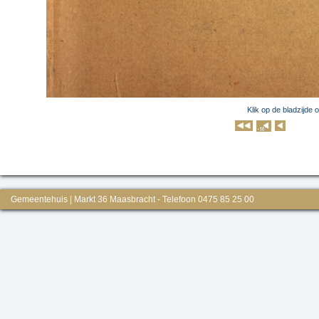
Klik op de bladzijde 
Klik op 
Gemeentehuis | Markt 36 Maasbracht - Telefoon 0475 85 25 00