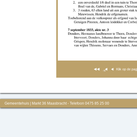
Klik op de pa
Gemeentehuis | Markt 36 Maasbracht - Telefoon 0475 85 25 00