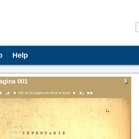
o
Help
agina 001
Klik op de pagina om deze te lezen