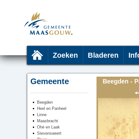
Zoeken
Bladeren
Inf
Gemeente
Beegden - P
Beegden
Heel en Panheel
Linne
Maasbracht
Ohé en Laak
Stevensweert