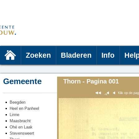
Zoeken
Bladeren
Info
Hel
Gemeente
Thorn - Pagina 001
Klik op de pa
Beegden
Heel en Panheel
Linne
Maasbracht
Ohé en Laak
Stevensweert