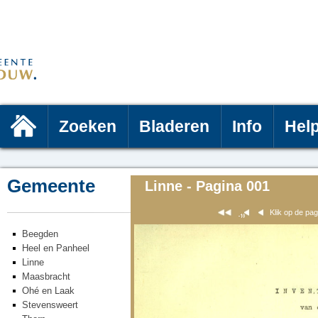
Zoeken
Bladeren
Info
Hel
Gemeente
Linne - Pagina 001
Klik op de pa
Beegden
Heel en Panheel
Linne
Maasbracht
Ohé en Laak
Stevensweert