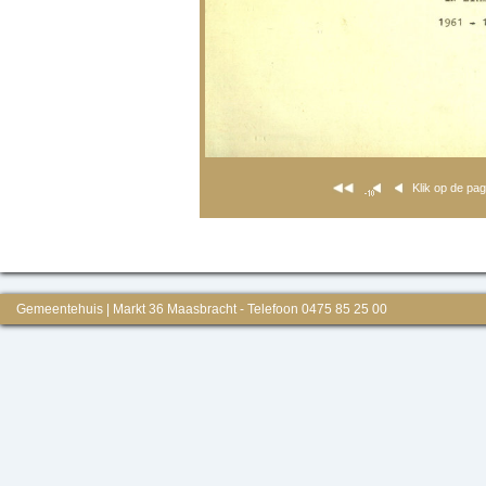
Klik op de pa
Gemeentehuis | Markt 36 Maasbracht - Telefoon 0475 85 25 00