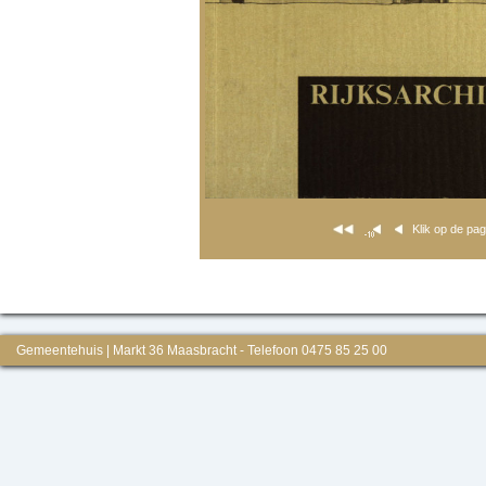
Klik op de pa
Gemeentehuis | Markt 36 Maasbracht - Telefoon 0475 85 25 00