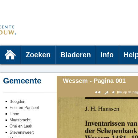
Zoeken
Bladeren
Info
Hel
Gemeente
Wessem - Pagina 001
Klik op de pa
Beegden
Heel en Panheel
Linne
Maasbracht
Ohé en Laak
Stevensweert