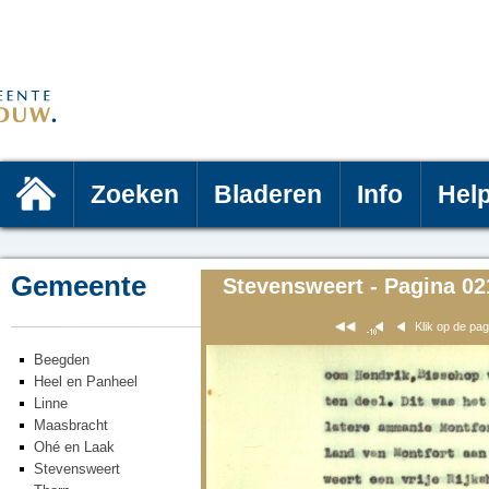
Zoeken
Bladeren
Info
Hel
Gemeente
Stevensweert - Pagina 02
Klik op de pa
Beegden
Heel en Panheel
Linne
Maasbracht
Ohé en Laak
Stevensweert