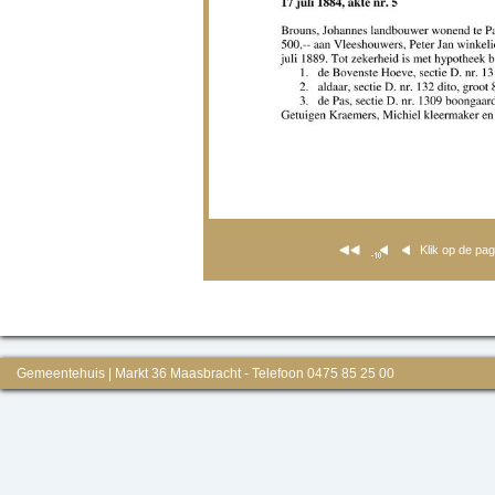
Klik op de pa
Gemeentehuis | Markt 36 Maasbracht - Telefoon 0475 85 25 00