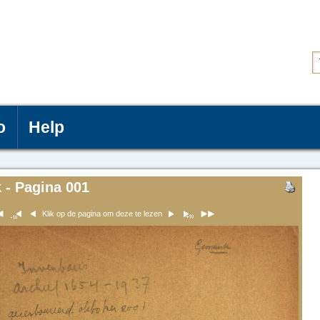
o
Help
 - Pagina 001
Klik op de pagina om deze te lezen