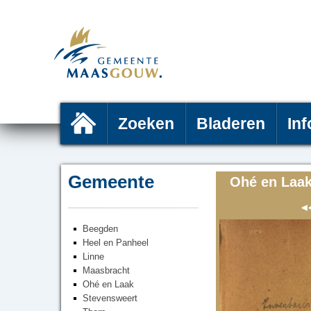
Zoeken
Bladeren
Inf
Gemeente
Ohé en Laak
Beegden
Heel en Panheel
Linne
Maasbracht
Ohé en Laak
Stevensweert