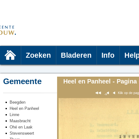
Zoeken
Bladeren
Info
Hel
Gemeente
Heel en Panheel - Pagina
Klik op de pa
Beegden
Heel en Panheel
Linne
Maasbracht
Ohé en Laak
Stevensweert