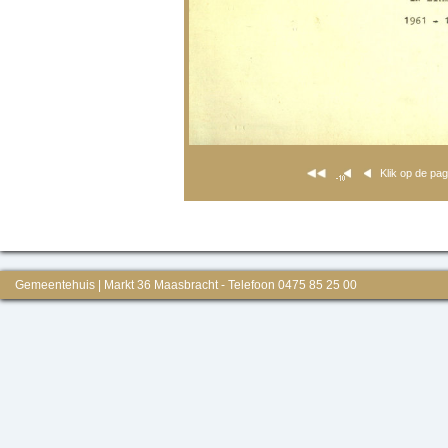
Klik op de pa
Gemeentehuis | Markt 36 Maasbracht - Telefoon 0475 85 25 00