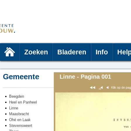
Zoeken
Bladeren
Info
Hel
Gemeente
Linne - Pagina 001
Klik op de pa
Beegden
Heel en Panheel
Linne
Maasbracht
Ohé en Laak
Stevensweert