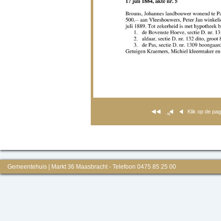
Klik op de pa
Gemeentehuis | Markt 36 Maasbracht - Telefoon 0475 85 25 00