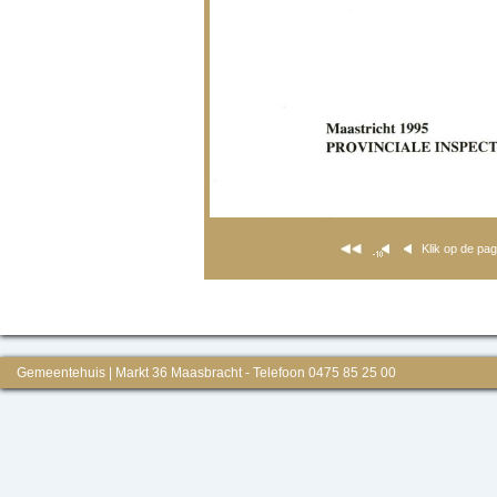
Klik op de pa
Gemeentehuis | Markt 36 Maasbracht - Telefoon 0475 85 25 00