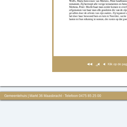
Klik op de pa
Gemeentehuis | Markt 36 Maasbracht - Telefoon 0475 85 25 00