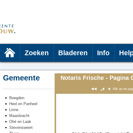
Zoeken
Bladeren
Info
Hel
Gemeente
Notaris Frische - Pagina 
Klik op de pa
Beegden
Heel en Panheel
Linne
Maasbracht
Ohé en Laak
Stevensweert