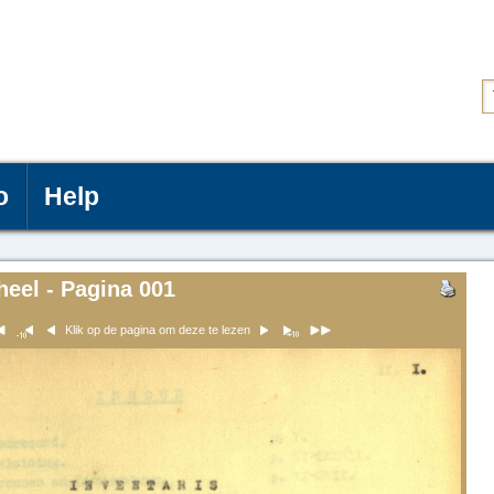
o
Help
heel - Pagina 001
Klik op de pagina om deze te lezen