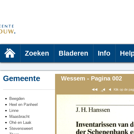
Zoeken
Bladeren
Info
Hel
Gemeente
Wessem - Pagina 002
Klik op de pa
Beegden
Heel en Panheel
Linne
Maasbracht
Ohé en Laak
Stevensweert