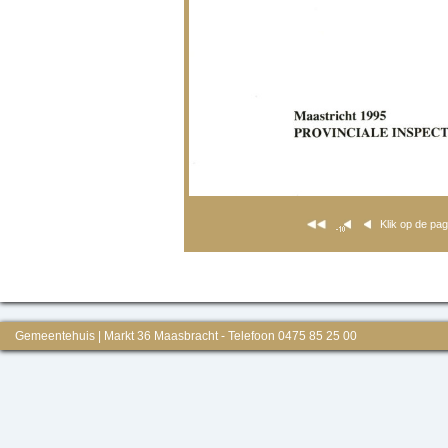
Klik op de pa
Gemeentehuis | Markt 36 Maasbracht - Telefoon 0475 85 25 00