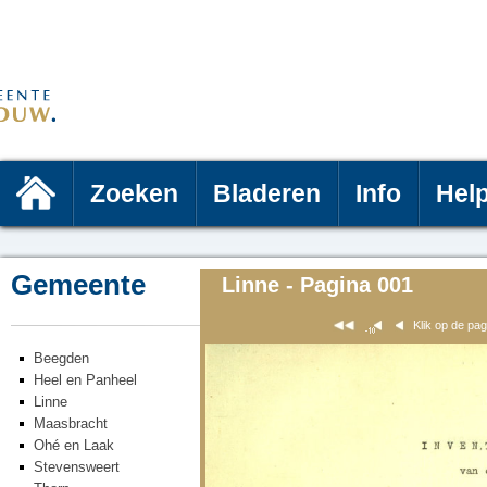
Zoeken
Bladeren
Info
Hel
Gemeente
Linne - Pagina 001
Klik op de pa
Beegden
Heel en Panheel
Linne
Maasbracht
Ohé en Laak
Stevensweert