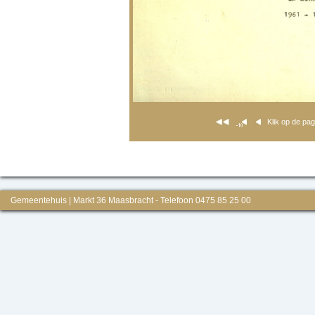
Klik op de pa
Gemeentehuis | Markt 36 Maasbracht - Telefoon 0475 85 25 00