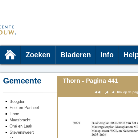
Zoeken
Bladeren
Info
Hel
Gemeente
Thorn - Pagina 441
Klik op de pa
Beegden
Heel en Panheel
Linne
Maasbracht
Ohé en Laak
Stevensweert