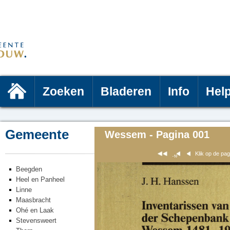
Zoeken
Bladeren
Info
Hel
Gemeente
Wessem - Pagina 001
Klik op de pa
Beegden
Heel en Panheel
Linne
Maasbracht
Ohé en Laak
Stevensweert