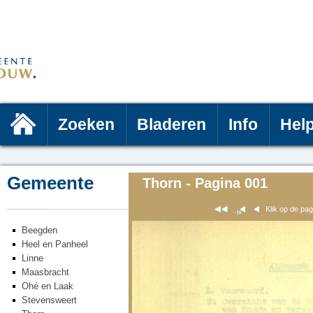
Zoeken
Bladeren
Info
Hel
Gemeente
Thorn - Pagina 001
Klik op de pa
Beegden
Heel en Panheel
Linne
Maasbracht
Ohé en Laak
Stevensweert