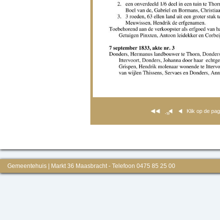
Klik op de pa
Gemeentehuis | Markt 36 Maasbracht - Telefoon 0475 85 25 00