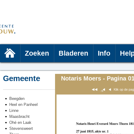
Zoeken
Bladeren
Info
Hel
Gemeente
Notaris Moers - Pagina 0
Klik op de pa
Beegden
Heel en Panheel
Linne
Maasbracht
Ohé en Laak
Stevensweert