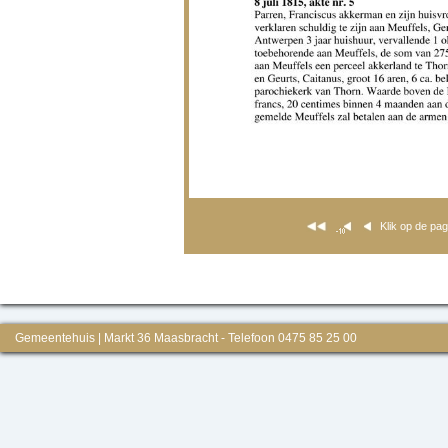
Klik op de pa
Gemeentehuis | Markt 36 Maasbracht - Telefoon 0475 85 25 00