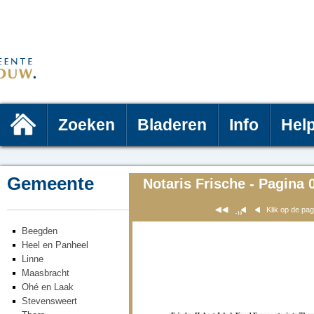
Zoeken
Bladeren
Info
Hel
Gemeente
Notaris Frische - Pagina 
Klik op de pa
Beegden
Heel en Panheel
Linne
Maasbracht
Ohé en Laak
Stevensweert