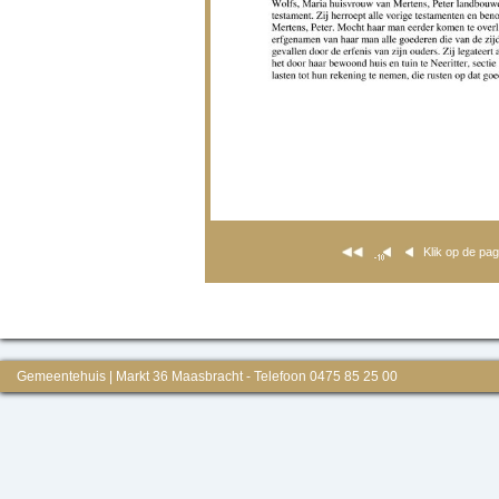
Klik op de pa
Gemeentehuis | Markt 36 Maasbracht - Telefoon 0475 85 25 00