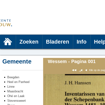
Zoeken
Bladeren
Info
Hel
Gemeente
Wessem - Pagina 001
Klik op de pa
Beegden
Heel en Panheel
Linne
Maasbracht
Ohé en Laak
Stevensweert