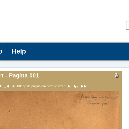
o
Help
t - Pagina 001
Klik op de pagina om deze te lezen