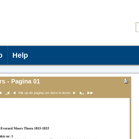
o
Help
rs - Pagina 01
Klik op de pagina om deze te lezen