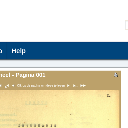
o
Help
heel - Pagina 001
Klik op de pagina om deze te lezen