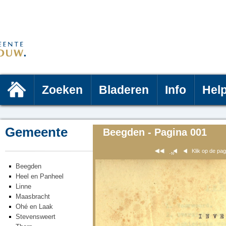
Zoeken
Bladeren
Info
Hel
Gemeente
Beegden - Pagina 001
Klik op de pa
Beegden
Heel en Panheel
Linne
Maasbracht
Ohé en Laak
Stevensweert