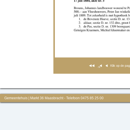
Klik op de pa
Gemeentehuis | Markt 36 Maasbracht - Telefoon 0475 85 25 00