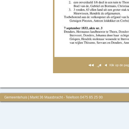
Klik op de pa
Gemeentehuis | Markt 36 Maasbracht - Telefoon 0475 85 25 00