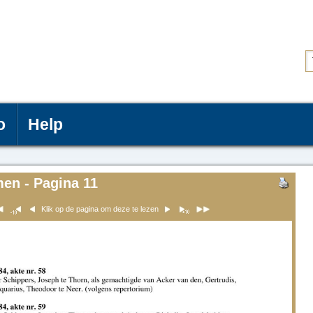
o
Help
men - Pagina 11
Klik op de pagina om deze te lezen