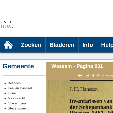
Zoeken
Bladeren
Info
Hel
Gemeente
Wessem - Pagina 001
Klik op de pa
Beegden
Heel en Panheel
Linne
Maasbracht
Ohé en Laak
Stevensweert