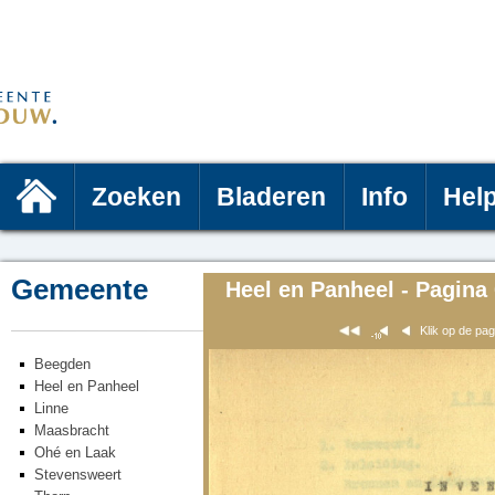
Zoeken
Bladeren
Info
Hel
Gemeente
Heel en Panheel - Pagina
Klik op de pa
Beegden
Heel en Panheel
Linne
Maasbracht
Ohé en Laak
Stevensweert