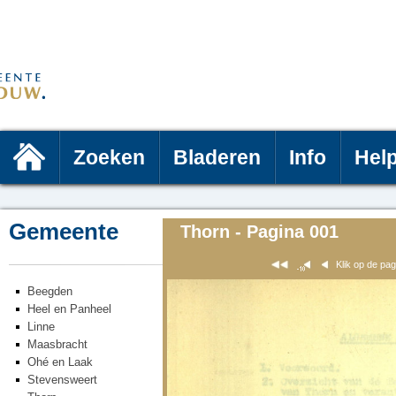
Zoeken
Bladeren
Info
Hel
Gemeente
Thorn - Pagina 001
Klik op de pa
Beegden
Heel en Panheel
Linne
Maasbracht
Ohé en Laak
Stevensweert