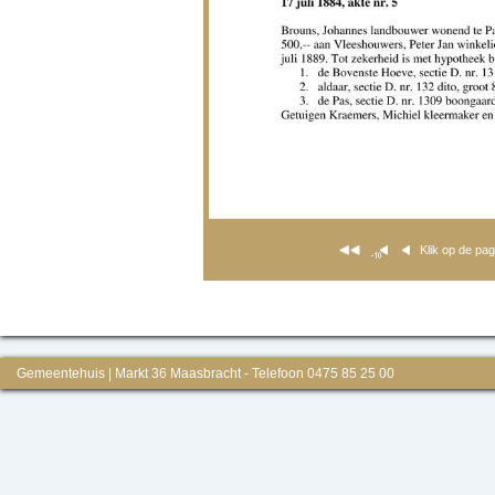
Klik op de pa
Gemeentehuis | Markt 36 Maasbracht - Telefoon 0475 85 25 00