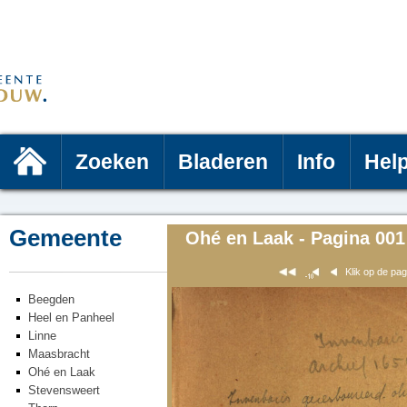
Zoeken
Bladeren
Info
Hel
Gemeente
Ohé en Laak - Pagina 001
Klik op de pa
Beegden
Heel en Panheel
Linne
Maasbracht
Ohé en Laak
Stevensweert